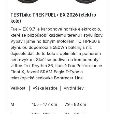
TESTbike TREK FUEL+ EX 2026 (elektro
kolo)
Fuel+ EX 9.7 je karbonové horské elektrokolo,
které se přizpůsobí každému terénu i stylu jízdy.
Vybavili jsme ho tichým motorem TQ HPR60 s
plynulou dopomocí a 580Wh baterií, s níž
dojedete dál. Je to kolo s optimálním poměrem
cena-výkon. Stačí se podívat na komponenty:
vidlice Fox Rhythm 36, tlumič Fox Performance
Float X, řazení SRAM Eagle T-Type a
teleskopická sedlovka Bontrager Line.
Velikost | výška jezdce | vnitřní šev
M 165 - 177 cm 79 - 83 cm