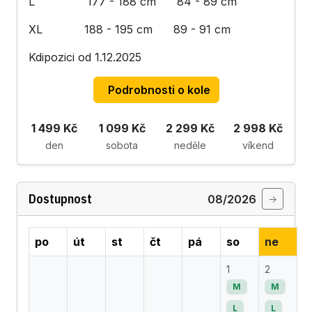
L 177 - 188 cm 84 - 89 cm
XL 188 - 195 cm 89 - 91 cm
Kdipozici od 1.12.2025
Podrobnosti o kole
1 499 Kč
1 099 Kč
2 299 Kč
2 998 Kč
den
sobota
neděle
víkend
Dostupnost
08/2026
→
po
út
st
čt
pá
so
ne
1
2
M
M
L
L