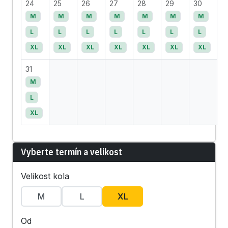
24
25
26
27
28
29
30
M
M
M
M
M
M
M
L
L
L
L
L
L
L
XL
XL
XL
XL
XL
XL
XL
31
M
L
XL
Vyberte termín a velikost
Velikost kola
M
L
XL
Od